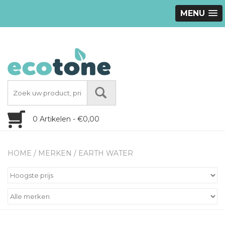
MENU
0 Artikelen - €0,00
HOME
/
MERKEN
/
EARTH WATER