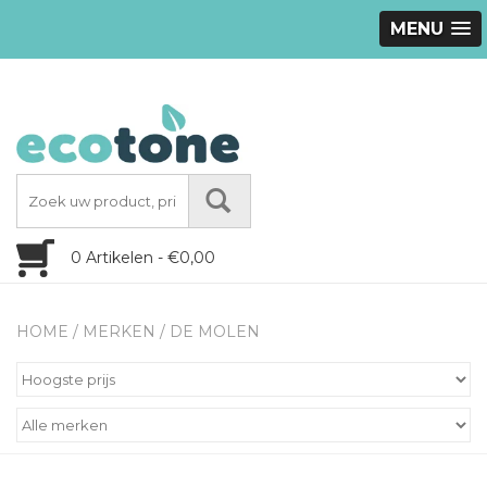
MENU
0 Artikelen - €0,00
HOME
/
MERKEN
/
DE MOLEN