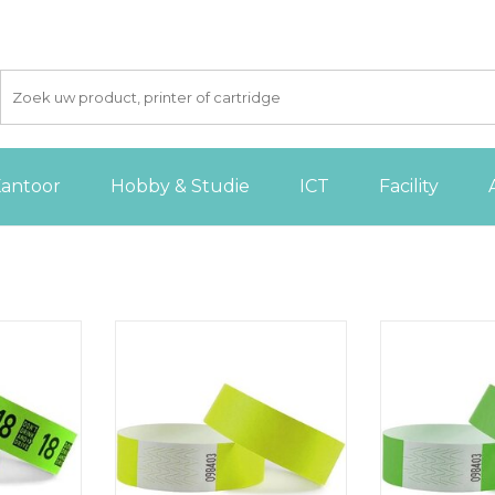
antoor
Hobby & Studie
ICT
Facility
jes Tyvek,
Combicraft polsbandjes Tyvek,
Combicraft pol
 18, groen,
geel, pak van 100 stuks
groen, pak 
tuks
TOEVOEGEN AAN
TOEVOE
 AAN
WINKELWAGEN
WINKE
GEN