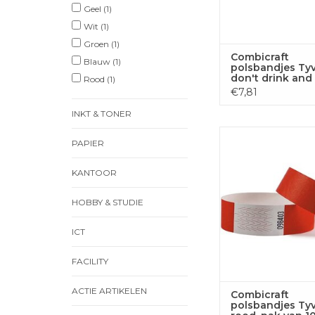
Geel
(1)
Wit
(1)
Groen
(1)
Combicraft
Blauw
(1)
polsbandjes Tyv
don't drink and 
Rood
(1)
18, groen, pak v
€7,81
stuks
INKT & TONER
Combicraft polsband
PAPIER
rood, pak van 10
KANTOOR
TOEVOEGEN
WINKELWA
HOBBY & STUDIE
ICT
FACILITY
ACTIE ARTIKELEN
Combicraft
polsbandjes Tyv