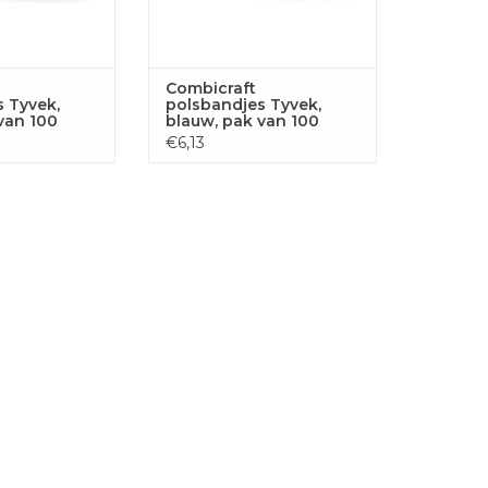
Combicraft
 Tyvek,
polsbandjes Tyvek,
van 100
blauw, pak van 100
stuks
€6,13