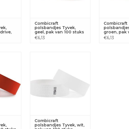
Combicraft
Combicraft
ek,
polsbandjes Tyvek,
polsbandjes
drive,
geel, pak van 100 stuks
groen, pak 
an 100
stuks
€6,13
€6,13
jes Tyvek,
Combicraft polsbandjes Tyvek,
0 stuks
wit, pak van 100 stuks
 AAN
TOEVOEGEN AAN
GEN
WINKELWAGEN
Combicraft
ek,
polsbandjes Tyvek, wit,