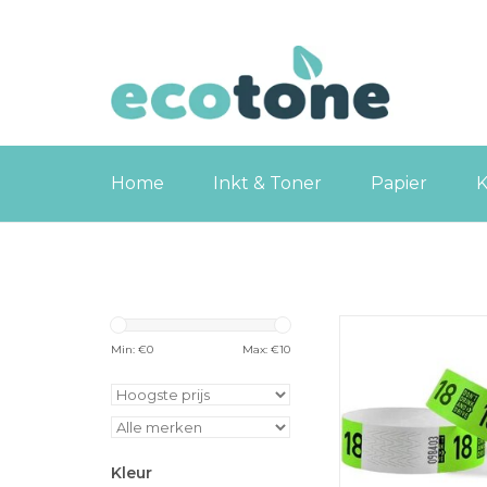
Home
Inkt & Toner
Papier
K
Combicraft polsband
don't drink and drive,
Min: €
0
Max: €
10
pak van 100 s
TOEVOEGEN
WINKELWA
Kleur