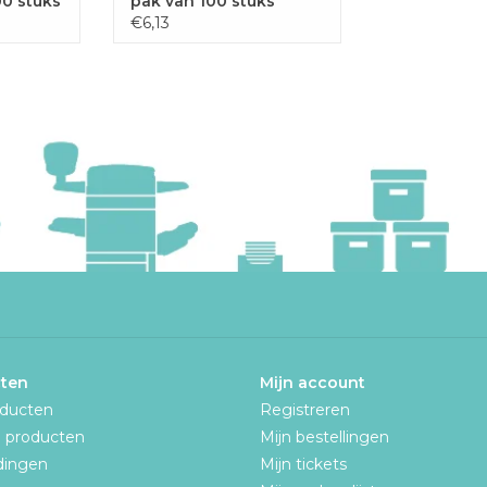
00 stuks
pak van 100 stuks
€6,13
ten
Mijn account
oducten
Registreren
 producten
Mijn bestellingen
dingen
Mijn tickets