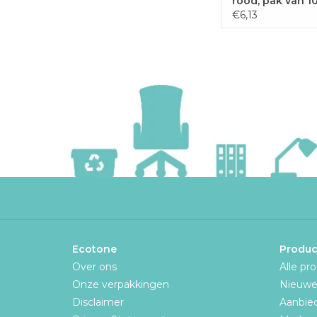
rood, pak van 1
€6,13
Ecotone
Produc
Over ons
Alle pr
Onze verpakkingen
Nieuwe
Disclaimer
Aanbie