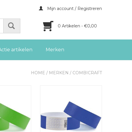
Mijn account / Registreren
0 Artikelen - €0,00
Actie artikelen
Merken
HOME
/
MERKEN
/
COMBICRAFT
sbandjes Tyvek,
Combicraft polsbandjes Tyvek,
van 100 stuks
blauw, pak van 100 stuks
GEN AAN
TOEVOEGEN AAN
LWAGEN
WINKELWAGEN