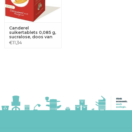
Canderel
suikertablets 0,085 g,
sucralose, doos van
250 stuks
€11,34