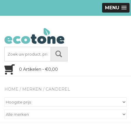
MENU
0 Artikelen - €0,00
HOME
/
MERKEN
/
CANDEREL