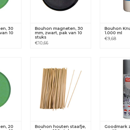
en, 30
Bouhon magneten, 30
Bouhon Knu
van 10
mm, zwart, pak van 10
1.000 ml
stuks
€9,68
€10,66
, 20 mm,
Bouhon houten staafje, zak van
Goodmark zilve
0 stuks
100 stuks
15
 AAN
TOEVOEGEN AAN
TOEVOE
GEN
WINKELWAGEN
WINKE
en, 20
Bouhon houten staafje,
Goodmark zi