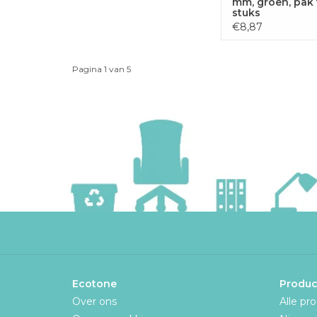
mm, groen, pak 
stuks
€8,87
Pagina 1 van 5
Ecotone
Produc
Over ons
Alle pr