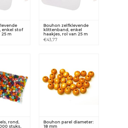
flevende
Bouhon zelfklevende
, enkel stof
klittenband, enkel
n 25 m
haakjes, rol van 25 m
€43,77
rond, kunststof,
Bouhon parel diameter: 18 mm
s, assorti
TOEVOEGEN AAN
GEN AAN
WINKELWAGEN
LWAGEN
ls, rond,
Bouhon parel diameter:
1000 stuks,
18 mm