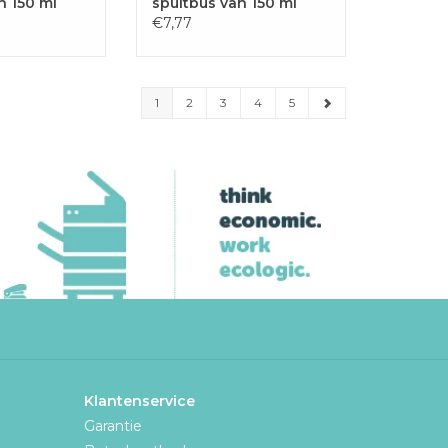
n 150 ml
spuitbus van 150 ml
€7,77
1
2
3
4
5
Klantenservice
Garantie