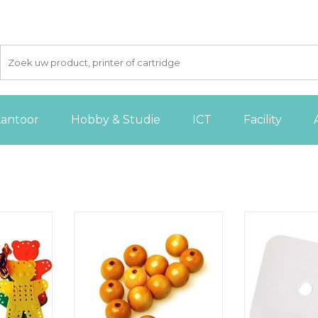
antoor
Hobby & Studie
ICT
Facility
9 stuks + 6
Bouhon parel diameter: 24 mm
Bouhon zelfleve
0 cm
rol v
TOEVOEGEN AAN
 AAN
WINKELWAGEN
TOEVOE
GEN
WINKE