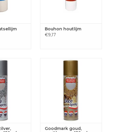
tsellijm
Bouhon houtlijm
€9,17
r, spuitbus van
Goodmark goud, spuitbus van
0 ml
150 ml
GEN AAN
TOEVOEGEN AAN
LWAGEN
WINKELWAGEN
lver,
Goodmark goud,