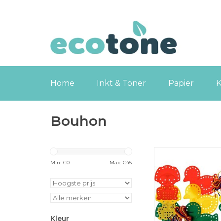
Home
Inkt & Toner
Papier
K
Bouhon
Bouhon rijgdiertjes, 
veters van 7
Min: €
0
Max: €
45
TOEVOEGEN
WINKELWA
Kleur