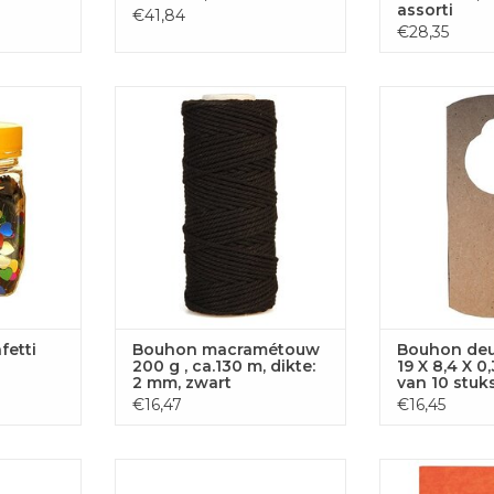
assorti
€41,84
€28,35
artjes (160
Bouhon macramétouw 200 g ,
Bouhon deurplaat
ca.130 m, dikte: 2 mm, zwart
0,3 cm, pak
 AAN
TOEVOEGEN AAN
TOEVOE
GEN
WINKELWAGEN
WINKE
fetti
Bouhon macramétouw
Bouhon deur
200 g , ca.130 m, dikte:
19 X 8,4 X 0
2 mm, zwart
van 10 stuk
€16,47
€16,45
25 stuks
Bouhon Papieren masker
Bouhon viltpap
10 velle