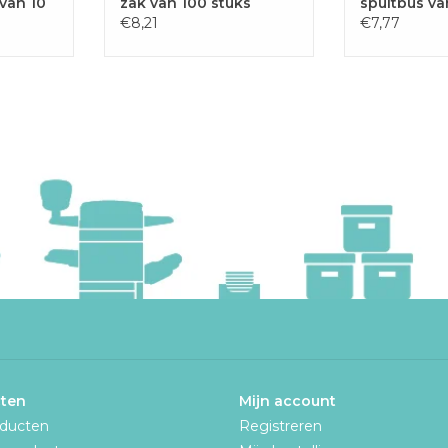
van 10
zak van 100 stuks
spuitbus va
€8,21
€7,77
ten
Mijn account
oducten
Registreren