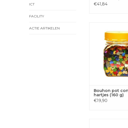
€41,84
ICT
FACILITY
Bouhon pot confetti h
ACTIE ARTIKELEN
g)
TOEVOEGEN
WINKELWA
Bouhon pot con
hartjes (160 g)
€19,90
Bouhon zuignap, 