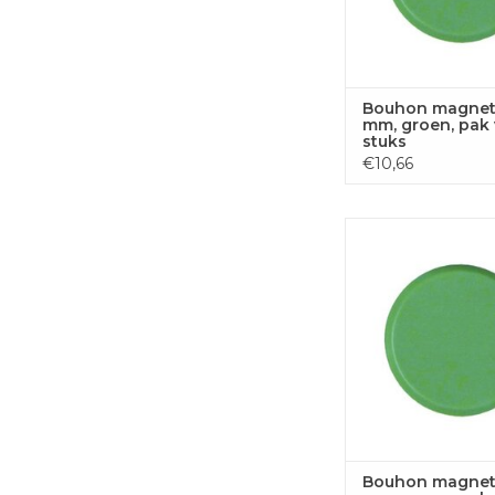
Bouhon magnet
mm, groen, pak 
stuks
€10,66
Bouhon magneten
groen, pak van 1
TOEVOEGEN
WINKELWA
Bouhon magnet