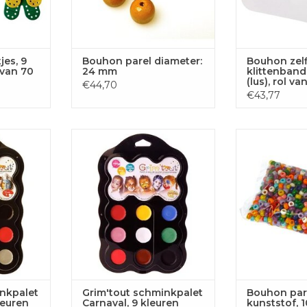
jes, 9
Bouhon parel diameter:
Bouhon zel
 van 70
24 mm
klittenband
(lus), rol va
€44,70
€43,77
palet Zoo
Grim'tout schminkpalet
Bouhon parels, 
uren
Carnaval, 9 kleuren
1000 stuk
 AAN
TOEVOEGEN AAN
TOEVOE
GEN
WINKELWAGEN
WINKE
inkpalet
Grim'tout schminkpalet
Bouhon pare
leuren
Carnaval, 9 kleuren
kunststof, 