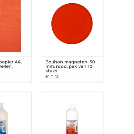
GEN AAN
TOEVOEGEN AAN
LWAGEN
WINKELWAGEN
papier A4,
Bouhon magneten, 30
ellen,
mm, rood, pak van 10
stuks
€10,66
llijm 1.000 ml
Bouhon houtlijm
GEN AAN
TOEVOEGEN AAN
LWAGEN
WINKELWAGEN