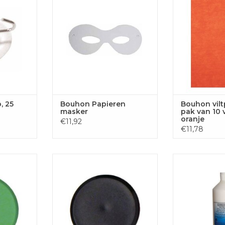
 AAN
TOEVOEGEN AAN
GEN
WINKELWAGEN
TOEVOE
WINKE
, 25
Bouhon Papieren
Bouhon vilt
masker
pak van 10 v
oranje
€11,92
€11,78
, 30 mm,
Bouhon magneten, 30 mm,
Bouhon Knutse
0 stuks
zwart, pak van 10 stuks
TOEVOE
 AAN
TOEVOEGEN AAN
WINKE
GEN
WINKELWAGEN