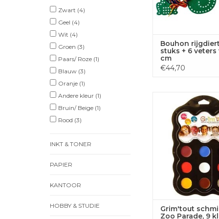
Zwart
(4)
Geel
(4)
Wit
(4)
Bouhon rijgdiert
Groen
(3)
stuks + 6 veters
cm
Paars/ Roze
(1)
€44,70
Blauw
(3)
Oranje
(1)
Andere kleur
(1)
Grim'tout schmink
Parade, 9 kle
Bruin/ Beige
(1)
Rood
(3)
TOEVOEGEN
WINKELWA
INKT & TONER
PAPIER
KANTOOR
HOBBY & STUDIE
Grim'tout schm
Zoo Parade, 9 k