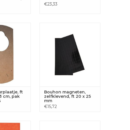
€23,33
je, ft 19 X 8,4 X
Bouhon Zelfklevende magneten
 van 10 stuks
TOEVOEGEN AAN
GEN AAN
WINKELWAGEN
LWAGEN
plaatje, ft
Bouhon magneten,
,3 cm, pak
zelfklevend, ft 20 x 25
s
mm
€15,72
ier A4, pak van
Bouhon magneten, 30 mm,
n, oranje
rood, pak van 10 stuks