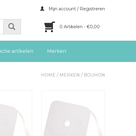
Mijn account / Registreren
0 Artikelen - €0,00
Actie artikelen
Merken
HOME
/
MERKEN
/
BOUHON
nde klittenband,
Bouhon zelfklevende
an 25 m
klittenband, enkel haakjes, rol
van 25 m
GEN AAN
LWAGEN
TOEVOEGEN AAN
WINKELWAGEN