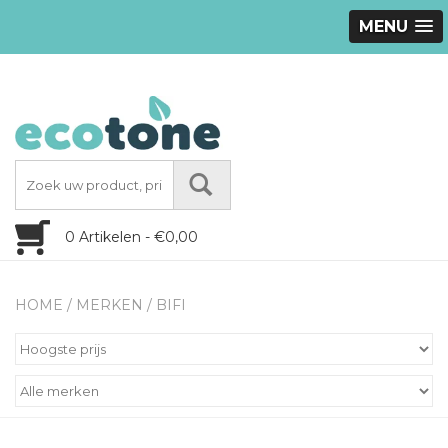
MENU
0 Artikelen - €0,00
HOME
/
MERKEN
/
BIFI