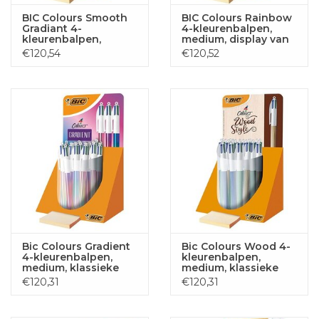
BIC Colours Smooth
BIC Colours Rainbow
Gradiant 4-
4-kleurenbalpen,
kleurenbalpen,
medium, display van
medium, blauw en
30 stuks
€120,54
€120,52
groen, display van 30
stuks
Bic Colours Gradient
Bic Colours Wood 4-
4-kleurenbalpen,
kleurenbalpen,
medium, klassieke
medium, klassieke
inktkleuren, display
inktkleuren, display
€120,31
€120,31
van 30 stuks
van 30 stuks