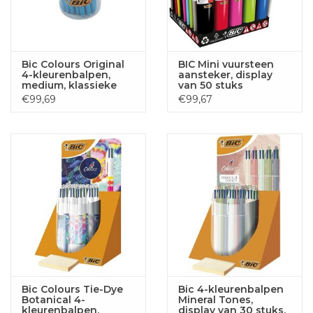
Bic Colours Original
BIC Mini vuursteen
4-kleurenbalpen,
aansteker, display
medium, klassieke
van 50 stuks
inktkleuren, tubo van
€99,69
€99,67
36 stuks
Bic Colours Tie-Dye
Bic 4-kleurenbalpen
Botanical 4-
Mineral Tones,
kleurenbalpen,
display van 30 stuks,