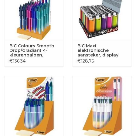
BIC Colours Smooth
BIC Maxi
Drop/Gradiant 4-
elektronische
kleurenbalpen,
aansteker, display
medium, display van
van 50 stuks
€136,34
€128,75
36 stuks