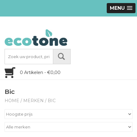
MENU
0 Artikelen - €0,00
Bic
HOME
/
MERKEN
/
BIC