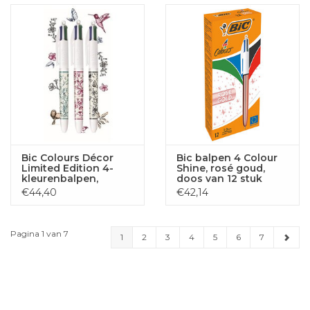
Bic Colours Décor
Bic balpen 4 Colour
Limited Edition 4-
Shine, rosé goud,
kleurenbalpen,
doos van 12 stuk
medium, klassieke
€44,40
€42,14
inktkleuren, diverse
motieven
Pagina 1 van 7
1
2
3
4
5
6
7