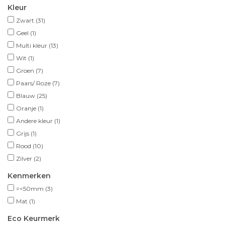
Kleur
Zwart
(31)
Geel
(1)
Multi kleur
(13)
Wit
(1)
Groen
(7)
Paars/ Roze
(7)
Blauw
(25)
Oranje
(1)
Andere kleur
(1)
Grijs
(1)
Rood
(10)
Zilver
(2)
Kenmerken
=<50mm
(3)
Mat
(1)
Eco Keurmerk