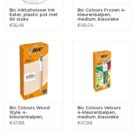
Bic inktuitwisser Ink
Bic Colours Frozen 4-
Eater, plastic pot met
kleurenbalpen,
60 stuks
medium, klassieke
inktkleuren, doos van
€56,48
€48,04
12 stuks
Bic Colours Wood
Bic Colours Velours
Style, 4-
4-kleurenbalpen,
kleurenbalpen,
medium, klassieke
medium, klassieke
inktkleuren, doos van
€47,88
€47,88
inktkleuren
12 stuks