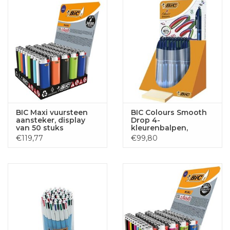
BIC Maxi vuursteen
BIC Colours Smooth
aansteker, display
Drop 4-
van 50 stuks
kleurenbalpen,
medium, display van
€119,77
€99,80
30 stuks