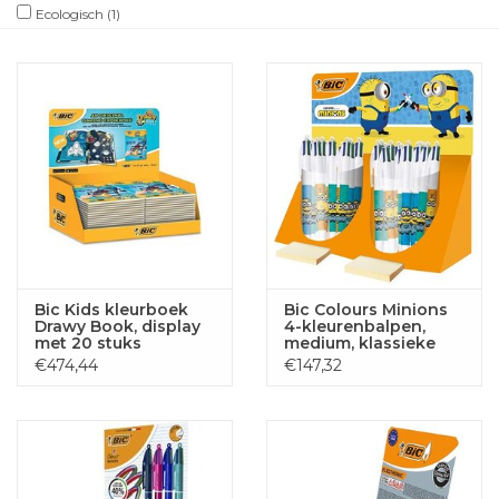
Ecologisch
(1)
Bic Kids kleurboek
Bic Colours Minions
Drawy Book, display
4-kleurenbalpen,
met 20 stuks
medium, klassieke
inktkleuren, display
€474,44
€147,32
van 40 stuks