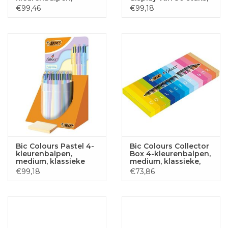
medium, klassieke
assorti
€99,46
€99,18
inktkleuren, display
van 30 stuks
Bic Colours Pastel 4-
Bic Colours Collector
kleurenbalpen,
Box 4-kleurenbalpen,
medium, klassieke
medium, klassieke,
inktkleuren, display
pastel en fasion
€99,18
€73,86
van 30 stuks
inktkleuren, doos van
15 s