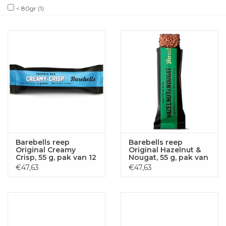
< 80gr
(1)
Barebells reep
Barebells reep
Original Creamy
Original Hazelnut &
Crisp, 55 g, pak van 12
Nougat, 55 g, pak van
stuks
12 stuks
€47,63
€47,63