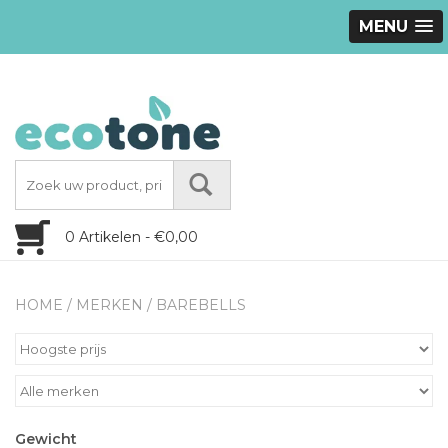
MENU
0 Artikelen - €0,00
HOME
/
MERKEN
/
BAREBELLS
Gewicht