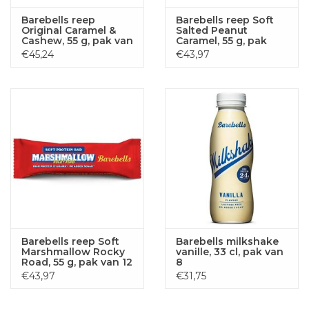
Barebells reep
Barebells reep Soft
Original Caramel &
Salted Peanut
Cashew, 55 g, pak van
Caramel, 55 g, pak
12 stuks
van 12 stuks
€45,24
€43,97
Barebells reep Soft
Barebells milkshake
Marshmallow Rocky
vanille, 33 cl, pak van
Road, 55 g, pak van 12
8
stuks
€43,97
€31,75