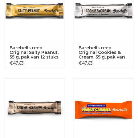
Barebells reep
Barebells reep
Original Salty Peanut,
Original Cookies &
55 g, pak van 12 stuks
Cream, 55 g, pak van
12 stuks
€47,63
€47,63