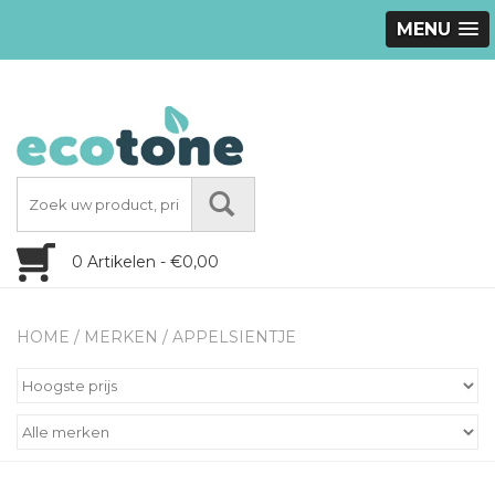
MENU
0 Artikelen - €0,00
HOME
/
MERKEN
/
APPELSIENTJE