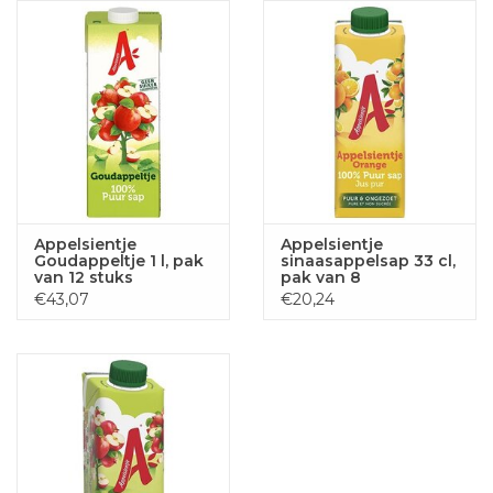
Appelsientje
Appelsientje
Goudappeltje 1 l, pak
sinaasappelsap 33 cl,
van 12 stuks
pak van 8
drankkartons
€43,07
€20,24