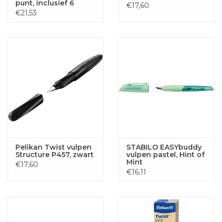
punt, inclusief 6
€17,60
inktpatronen, op
€21,53
blister
Pelikan Twist vulpen
STABILO EASYbuddy
Structure P457, zwart
vulpen pastel, Hint of
Mint
€17,60
€16,11