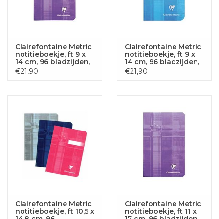
Clairefontaine Metric
Clairefontaine Metric
notitieboekje, ft 9 x
notitieboekje, ft 9 x
14 cm, 96 bladzijden,
14 cm, 96 bladzijden,
gelijnd
geruit 5 mm
€21,90
€21,90
Clairefontaine Metric
Clairefontaine Metric
notitieboekje, ft 10,5 x
notitieboekje, ft 11 x
14,8 cm, 96
17 cm, 96 bladzijden,