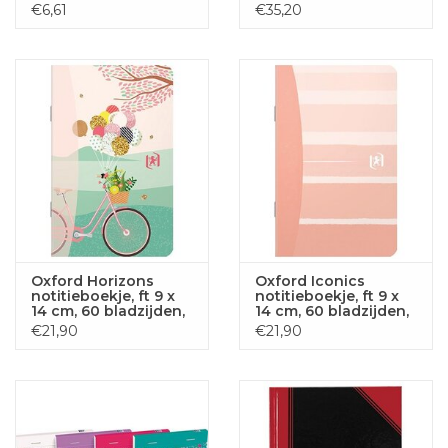
zwart
50 vel, geruit 5 mm, 4
€6,61
€35,20
geassorteerde
designs
Oxford Horizons
Oxford Iconics
notitieboekje, ft 9 x
notitieboekje, ft 9 x
14 cm, 60 bladzijden,
14 cm, 60 bladzijden,
gelijnd,
gelijnd,
€21,90
€21,90
geassorteerde
geassorteerde
kleuren
kleuren