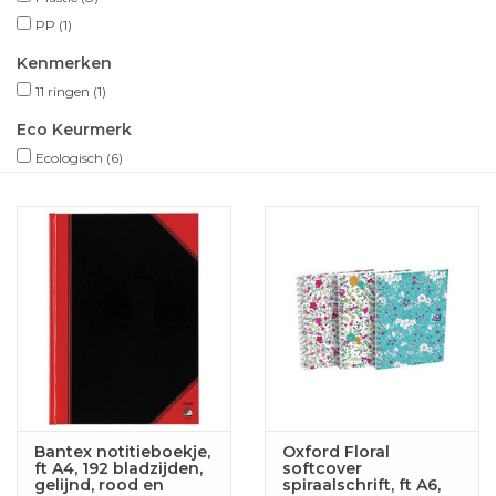
PP
(1)
Kenmerken
11 ringen
(1)
Eco Keurmerk
Ecologisch
(6)
Bantex notitieboekje,
Oxford Floral
ft A4, 192 bladzijden,
softcover
gelijnd, rood en
spiraalschrift, ft A6,