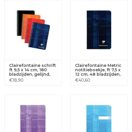
Clairefontaine schrift
Clairefontaine Metric
ft 9,5 x 14 cm, 180
notitieboekje, ft 7,5 x
bladzijden, gelijnd,
12 cm, 48 bladzijden,
spiraalbinding,
geruit 5 mm
€18,90
€40,60
geassorteerde
kleuren