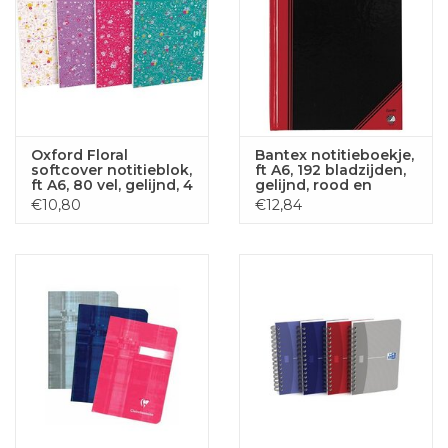
Oxford Floral
Bantex notitieboekje,
softcover notitieblok,
ft A6, 192 bladzijden,
ft A6, 80 vel, gelijnd, 4
gelijnd, rood en
geassorteerde
zwart
€10,80
€12,84
designs