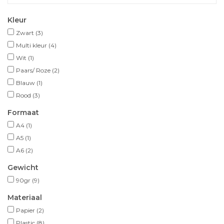
Kleur
Zwart
(3)
Multi kleur
(4)
Wit
(1)
Paars/ Roze
(2)
Blauw
(1)
Rood
(3)
Formaat
A4
(1)
A5
(1)
A6
(2)
Gewicht
90gr
(9)
Materiaal
Papier
(2)
Plastic
(8)