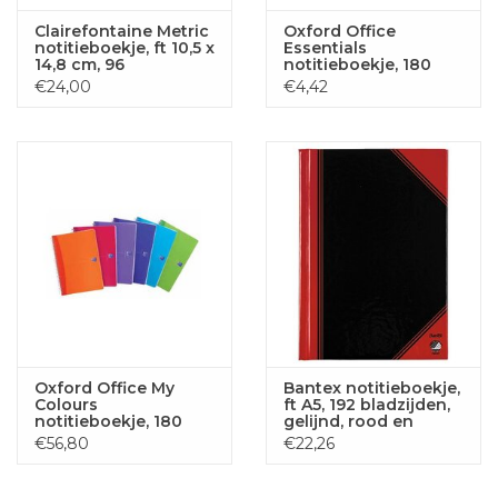
Clairefontaine Metric
Oxford Office
notitieboekje, ft 10,5 x
Essentials
14,8 cm, 96
notitieboekje, 180
bladzijden, gelijnd
bladzijden, ft 9 x 14
€24,00
€4,42
cm, geruit 5 mm,
geassorteerde
kleuren
Oxford Office My
Bantex notitieboekje,
Colours
ft A5, 192 bladzijden,
notitieboekje, 180
gelijnd, rood en
bladzijden, ft 9 x 14
zwart
€56,80
€22,26
cm, geruit 5 mm,
geassorteerde
kleuren