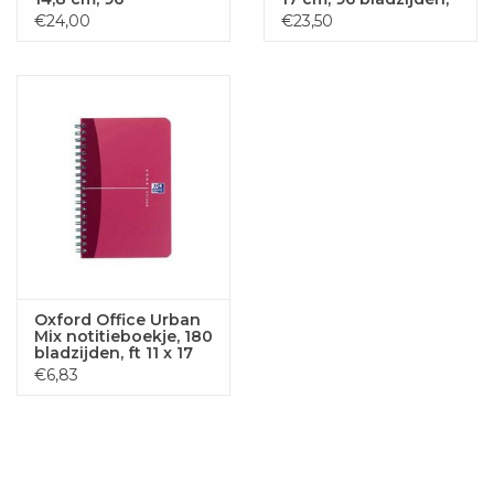
bladzijden, geruit 5
geruit 5 mm
€24,00
€23,50
mm
Oxford Office Urban
Mix notitieboekje, 180
bladzijden, ft 11 x 17
cm, geruit 5 mm,
€6,83
geassorteerde
kleuren