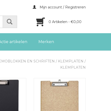
Mijn account / Registreren
0 Artikelen - €0,00
Actie artikelen
Merken
EMOBLOKKEN EN SCHRIFTEN
/
KLEMPLATEN
/
KLEMPLATEN
embordmap
Maul klembordmap
arton A4 staand
MAULbalance karton A4 staand
art
houtnerf
GEN AAN
TOEVOEGEN AAN
LWAGEN
WINKELWAGEN