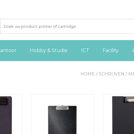
antoor
Hobby & Studie
ICT
Facility
HOME
/
SCHRIJVEN
/
M
o ECO A4
Esselte klemplaat voor ft A4, PP,
Maul kl
er, zwart
zwart
MAULbalance k
zw
 AAN
TOEVOEGEN AAN
GEN
WINKELWAGEN
TOEVOE
WINKE