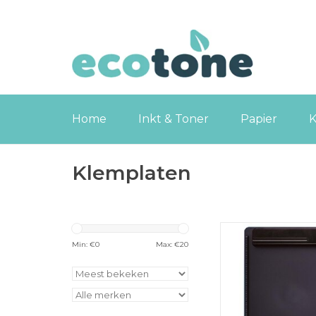
Home
Inkt & Toner
Papier
K
Klemplaten
MAUL klemplaat G
staand met penhoud
Min: €
0
Max: €
20
TOEVOEGEN
WINKELWA