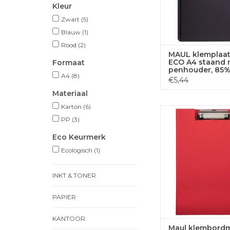
Kleur
Zwart
(5)
Blauw
(1)
Rood
(2)
MAUL klemplaa
ECO A4 staand 
Formaat
penhouder, 85
A4
(8)
gerecycled kuns
€5,44
zwart
Materiaal
Karton
(6)
Maul klembor
PP
(3)
MAULbalance karton
rood
Eco Keurmerk
Ecologisch
(1)
TOEVOEGEN
WINKELWA
INKT & TONER
PAPIER
KANTOOR
Maul klembord