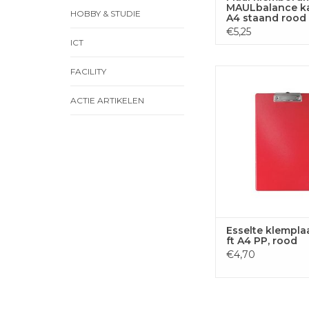
MAULbalance k
HOBBY & STUDIE
A4 staand rood
€5,25
ICT
FACILITY
Esselte klemplaat voo
rood
ACTIE ARTIKELEN
TOEVOEGEN
WINKELWA
Esselte klempla
ft A4 PP, rood
€4,70