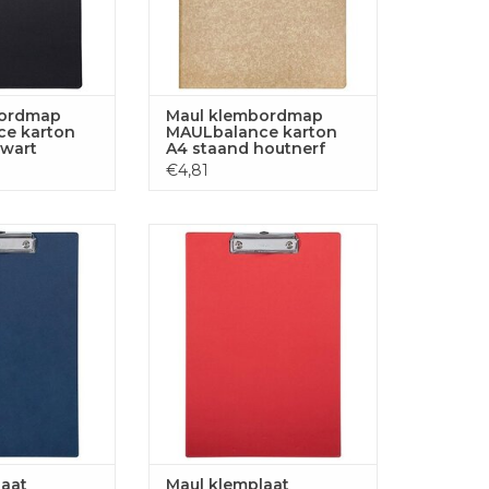
bordmap
Maul klembordmap
e karton
MAULbalance karton
zwart
A4 staand houtnerf
€4,81
at MAULbalance
Maul klemplaat MAULbalance
staand blauw
karton A4 staand rood
GEN AAN
TOEVOEGEN AAN
LWAGEN
WINKELWAGEN
laat
Maul klemplaat