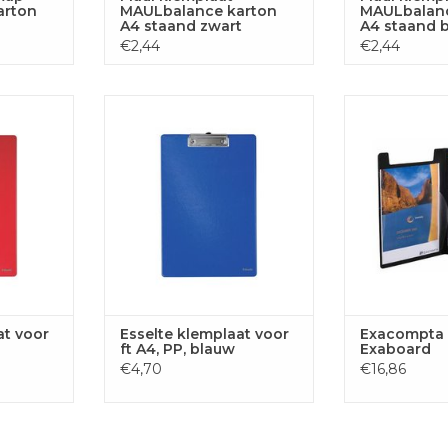
arton
MAULbalance karton
MAULbalanc
A4 staand zwart
A4 staand 
€2,44
€2,44
r ft A4 PP,
Esselte klemplaat voor ft A4, PP,
Exacompta Kle
blauw
TOEVOE
 AAN
TOEVOEGEN AAN
WINKE
GEN
WINKELWAGEN
at voor
Esselte klemplaat voor
Exacompta 
ft A4, PP, blauw
Exaboard
€4,70
€16,86