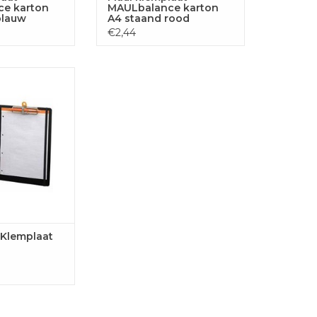
e karton
MAULbalance karton
blauw
A4 staand rood
€2,44
mplaat Exaboard
GEN AAN
LWAGEN
Klemplaat