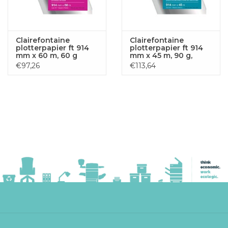
Clairefontaine
Clairefontaine
plotterpapier ft 914
plotterpapier ft 914
mm x 60 m, 60 g
mm x 45 m, 90 g,
glanzend
€97,26
€113,64