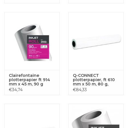
Clairefontaine
Q-CONNECT
plotterpapier ft 914
plotterpapier, ft 610
mm x 45 m, 90 g
mm x 50 m, 80 g,
doos van 6 stuks
€34,74
€84,33