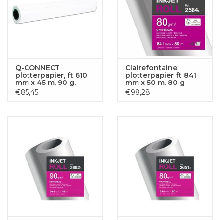
Q-CONNECT
Clairefontaine
plotterpapier, ft 610
plotterpapier ft 841
mm x 45 m, 90 g,
mm x 50 m, 80 g
doos van 6 stuks
€85,45
€98,28