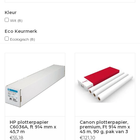
Kleur
Wit
(8)
Eco Keurmerk
Ecologisch
(8)
HP plotterpapier
Canon plotterpapier,
C6036A, ft 914 mm x
premium, Ft 914 mm x
45,7 m
45 m, 90 g, pak van 3
rollen
€55,18
€121,10