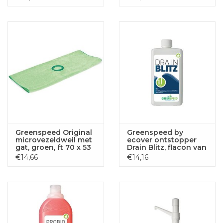
Greenspeed Original
Greenspeed by
microvezeldweil met
ecover ontstopper
gat, groen, ft 70 x 53
Drain Blitz, flacon van
cm
1 liter
€14,66
€14,16