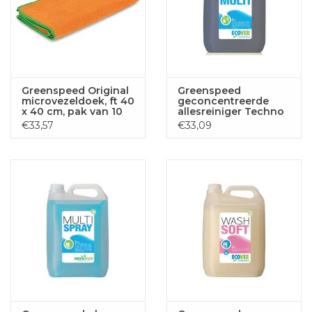
Greenspeed Original
Greenspeed
microvezeldoek, ft 40
geconcentreerde
x 40 cm, pak van 10
allesreiniger Techno
stuks, oranje
Multi, citrusgeur,
€33,57
€33,09
flacon van 5 liter