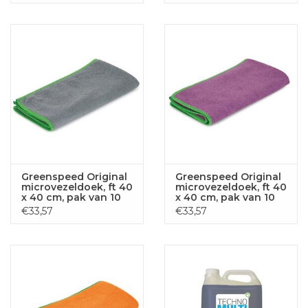
Greenspeed Original
Greenspeed Original
microvezeldoek, ft 40
microvezeldoek, ft 40
x 40 cm, pak van 10
x 40 cm, pak van 10
stuks, grijs
stuks, paars
€33,57
€33,57