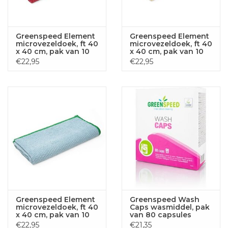
Greenspeed Element
Greenspeed Element
microvezeldoek, ft 40
microvezeldoek, ft 40
x 40 cm, pak van 10
x 40 cm, pak van 10
stuks, rood
stuks, geel
€22,95
€22,95
Greenspeed Element
Greenspeed Wash
microvezeldoek, ft 40
Caps wasmiddel, pak
x 40 cm, pak van 10
van 80 capsules
stuks, blauw
€22,95
€21,35