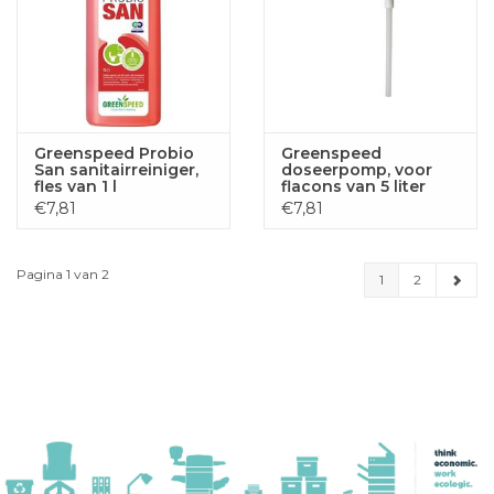
Greenspeed Probio
Greenspeed
San sanitairreiniger,
doseerpomp, voor
fles van 1 l
flacons van 5 liter
€7,81
€7,81
Pagina 1 van 2
1
2