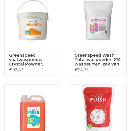
Greenspeed
Greenspeed Wash
vaatwaspoeder
Total waspoeder, 214
Crystal Powder,
wasbeurten, zak van
emmer van 10 kg
7,5 kg
€92,47
€64,73