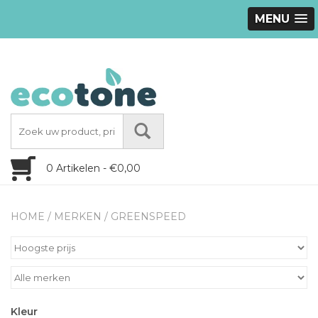
MENU
0 Artikelen - €0,00
HOME
/
MERKEN
/
GREENSPEED
Kleur