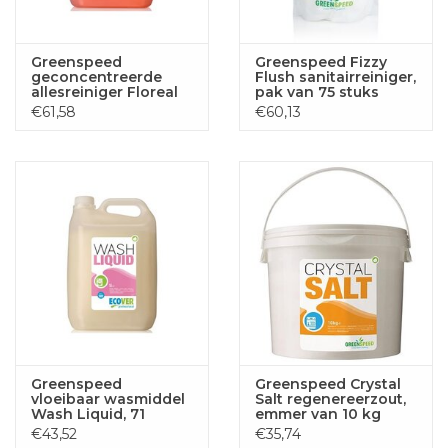
Greenspeed
Greenspeed Fizzy
geconcentreerde
Flush sanitairreiniger,
allesreiniger Floreal
pak van 75 stuks
Fresh,
€61,58
€60,13
bloemenparfum,
flacon van 5 liter
Greenspeed
Greenspeed Crystal
vloeibaar wasmiddel
Salt regenereerzout,
Wash Liquid, 71
emmer van 10 kg
wasbeurten, flacon
€43,52
€35,74
van 5 liter