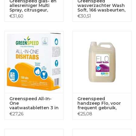
Greenspeed glas- en
Greenspeed
allesreiniger Multi
wasverzachter Wash
Spray, citrusgeur,
Soft, 166 wasbeurten,
flacon van 5 liter
flacon van 5 liter
€31,60
€30,51
Greenspeed All-In-
Greenspeed
One
handzeep Flo, voor
vaatwastabletten 3 in
frequent gebruik,
1 werking, 100 stuks,
bloemenparfum,
€27,26
€25,08
1.8 kg
flacon van 5 liter