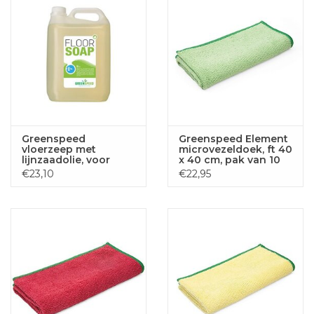
Greenspeed
Greenspeed Element
vloerzeep met
microvezeldoek, ft 40
lijnzaadolie, voor
x 40 cm, pak van 10
poreuze vloeren,
stuks, groen
€23,10
€22,95
citrusgeur, flacon van
5 liter