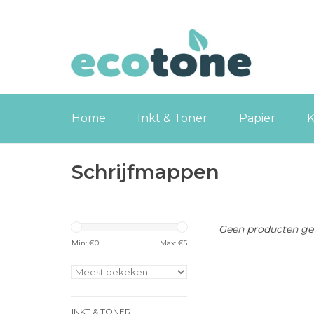
Home
Inkt & Toner
Papier
K
Schrijfmappen
Geen producten gev
Min: €
0
Max: €
5
INKT & TONER