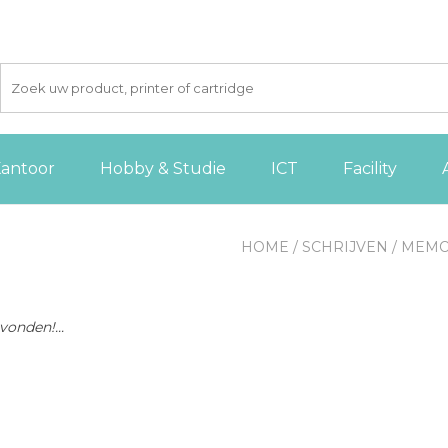
antoor
Hobby & Studie
ICT
Facility
HOME
/
SCHRIJVEN
/
MEMO
onden!...